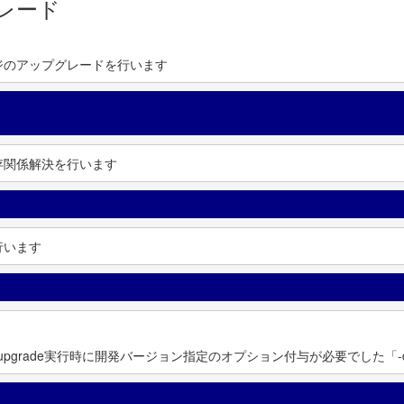
プグレード
ジのアップグレードを行います
存関係解決を行います
行います
elease-upgrade実行時に開発バージョン指定のオプション付与が必要でした「-