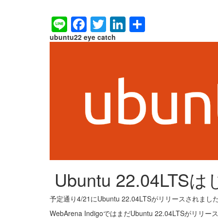
Line
Facebook
Twitter
LinkedIn
Share
ubuntu22 eye catch
Ubuntu 22.04LT
予定通り4/21にUbuntu 22.04LTSがリリースされまし
WebArena IndigoではまだUbuntu 22.04LT