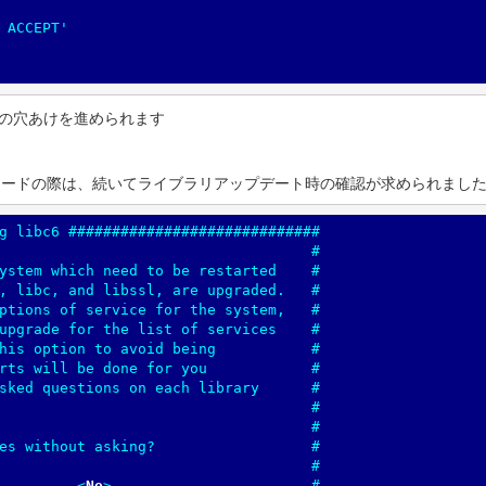
 ACCEPT'

Wの穴あけを進められます
Sからのアップグレードの際は、続いてライブラリアップデート時の確認が求められまし
<
No
>
                       #
