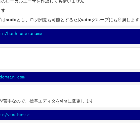
別のローカルユーザを作成しても構いません
ます
プは
sudo
とし、ログ閲覧も可能とするため
adm
グループにも所属します
in/bash useraname

domain.com
noが苦手なので、標準エディタをviｍに変更します
in/vim.basic