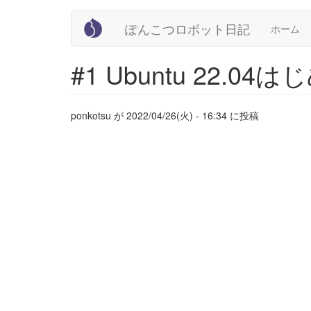
Main
User
メ
ぽんこつロボット日記
ホーム
イ
navigation
account
ン
コ
menu
#1 Ubuntu 22.0
ン
テ
ン
ツ
ponkotsu
が
2022/04/26(火) - 16:34
に投稿
に
移
動