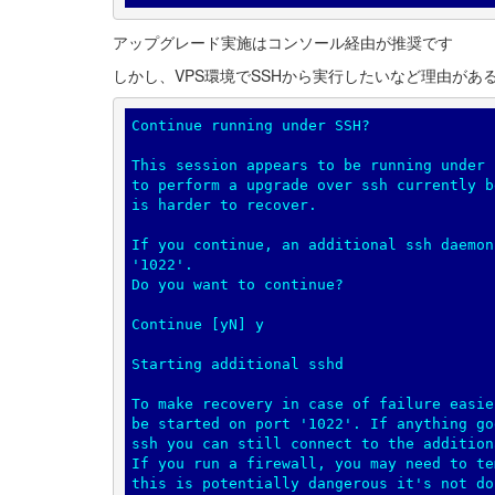
アップグレード実施はコンソール経由が推奨です
しかし、VPS環境でSSHから実行したいなど理由があ
Continue running under SSH?

This session appears to be running under 
to perform a upgrade over ssh currently b
is harder to recover.

If you continue, an additional ssh daemon
'1022'.

Do you want to continue?

Continue [yN] y

Starting additional sshd

To make recovery in case of failure easie
be started on port '1022'. If anything go
ssh you can still connect to the addition
If you run a firewall, you may need to te
this is potentially dangerous it's not do