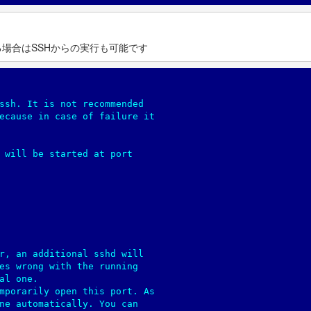
る場合はSSHからの実行も可能です
ssh. It is not recommended

ecause in case of failure it

 will be started at port

r, an additional sshd will

es wrong with the running

al one.

mporarily open this port. As

ne automatically. You can
