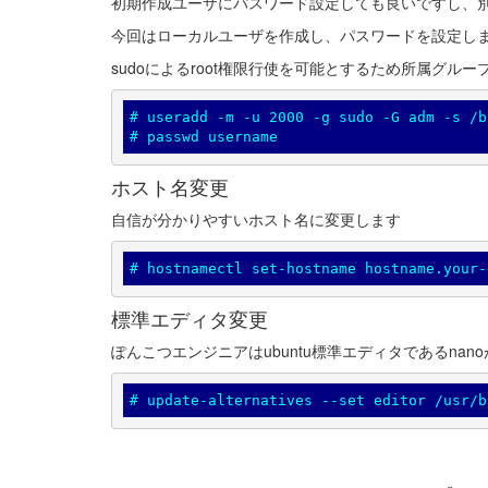
初期作成ユーザにパスワード設定しても良いですし、
今回はローカルユーザを作成し、パスワードを設定し
sudoによるroot権限行使を可能とするため所属グルー
# useradd -m -u 2000 -g sudo -G adm -s /b
# passwd username
ホスト名変更
自信が分かりやすいホスト名に変更します
# hostnamectl set-hostname hostname.your-
標準エディタ変更
ぽんこつエンジニアはubuntu標準エディタであるna
# update-alternatives --set editor /usr/b