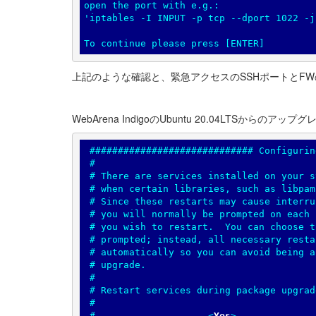
open the port with e.g.:

'iptables -I INPUT -p tcp --dport 1022 -j
上記のような確認と、緊急アクセスのSSHポートとF
WebArena IndigoのUbuntu 20.04LT
 ############################# Configuring libc6 #############################

 #                                                                           #

 # There are services installed on your system which need to be restarted    #

 # when certain libraries, such as libpam, libc, and libssl, are upgraded.   #

 # Since these restarts may cause interruptions of service for the system,   #

 # you will normally be prompted on each upgrade for the list of services    #

 # you wish to restart.  You can choose this option to avoid being           #

 # prompted; instead, all necessary restarts will be done for you            #

 # automatically so you can avoid being asked questions on each library      #

 # upgrade.                                                                  #

 #                                                                           #

 # Restart services during package upgrades without asking?                  #

 #                                                                           #

 #                    
<
Yes
>