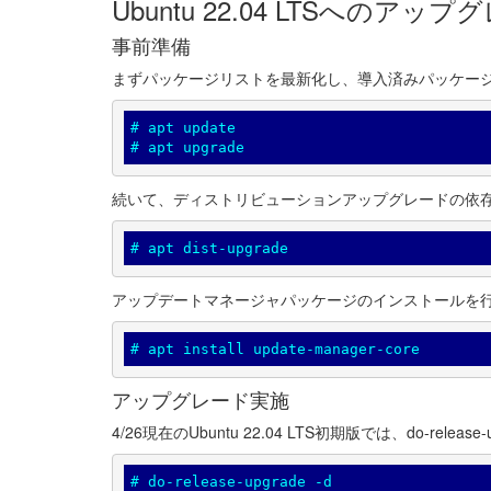
Ubuntu 22.04 LTSへのアッ
事前準備
まずパッケージリストを最新化し、導入済みパッケー
# apt update

# apt upgrade
続いて、ディストリビューションアップグレードの依
# apt dist-upgrade
アップデートマネージャパッケージのインストールを
# apt install update-manager-core
アップグレード実施
4/26現在のUbuntu 22.04 LTS初期版では、do-r
# do-release-upgrade -d